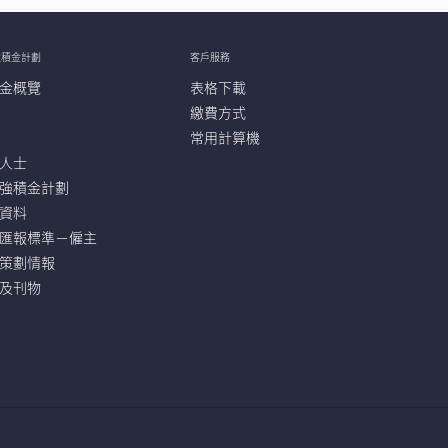
強積金計劃
客戶服務
金概覽
表格下載
繳費方式
常用計算機
人士
強積金計劃
資料
匯報標準－僱主
策劃情報
及刊物