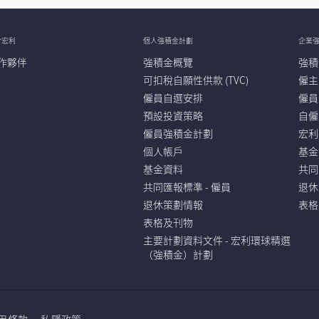
於宏利
個人強積金計劃
企業
作夥伴
強積金概覽
強積
可扣稅自願性供款 (TVC)
僱主
僱員自選安排
僱員
預設投資策略
自僱
僱員強積金計劃
宏利
個人帳戶
基金
基金資料
共同
共同匯報標準 - 僱員
退休
退休策劃情報
表格
表格及刊物
主要計劃資料文件 - 宏利環球精選
（強積金）計劃