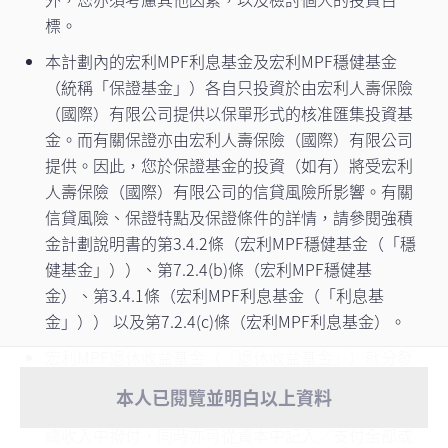
標。
本計劃內的宏利MPF利息基金及宏利MPF穩健基金
（統稱「保證基金」）各自只投資於由宏利人壽保險
（國際）有限公司提供以保單形式的核准匯集投資基
金。而有關保證亦由宏利人壽保險（國際）有限公司
提供。因此，您於保證基金的投資（如有）將受宏利
人壽保險（國際）有限公司的信貸風險所影響。有關
信貸風險、保證特點及保證條件的詳情，請參閱強積
金計劃說明書的第3.4.2條（宏利MPF穩健基金（「穩
健基金」））、第7.2.4(b)條（宏利MPF穩健基
重要通知
- 由2026年8月1日起，宏利客戶服務中心將實施新
金）、第3.4.1條（宏利MPF利息基金（「利息基
服務安排。現有強積金計劃客戶之相關問題，請致電客戶
金」）） 以及第7.2.4(c)條（宏利MPF利息基金）。
查看更多
服務熱線尋求協助，或透過熱線預約會面 ...
宏利MPF退休收益基金（「退休收益基金」）就分發
重要通知
- 宏利人壽保險（國際）有限公司呼籲客戶對一切
派息、派息頻次及派息金額／派息率概不提供任何保
本人已閱覽並明白以上資料
有可能冒充本公司之電話、電郵、虛假網站、應用程式等
證。派息可從基金的已變現之資本增值、資本及／或
查看更多
提高警覺。如對方報稱來自宏利強積金， ...
總收入中撥付，同時亦可從資本中記入／支付全部或