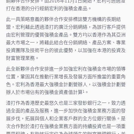
銷夥伴合作安排。由2016年11月1日開始，宏利可透過渣
打在香港的分行經銷宏利的強積金產品。
此一具策略意義的夥伴合作安排標誌雙方機構的長期結
盟，宏利藉此透過渣打的廣泛分銷網絡，為該行客戶提供
由宏利管理的優質強積金產品。雙方均以香港作為其亞洲
最大市場之一，將藉此結合在分銷網絡、產品方案、專業
投資團隊及技術平台的彼此優勢，以加強在本港的投資及
財富管理業務。
此全新夥伴合作安排進一步加強宏利在強積金市場的領導
位置，鞏固其在推動行業增長及發展方面所擔當的重要角
色。宏利為香港最大強積金計劃營辦人，以強積金計劃營
辦人於市場佔有的強積金資產值計算
。
1
渣打作為香港歷史最悠久也是三家發鈔銀行之一，致力透
過全面的產品及服務，進一步加快在強積金業務方面的發
展步伐，拓展與個人和企業客戶群的全方位銀行關係。是
次合作對於渣打在強積金業務方面的持續投資也是一項重
要里程碑，有助該行定位為全球領先的財富管理銀行，並