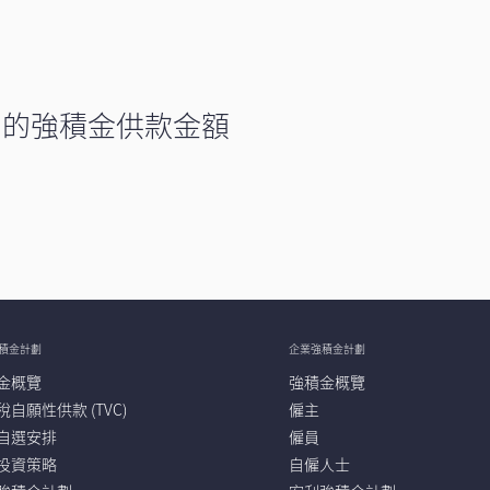
的強積金供款金額
積金計劃
企業強積金計劃
金概覽
強積金概覽
自願性供款 (TVC)
僱主
自選安排
僱員
投資策略
自僱人士