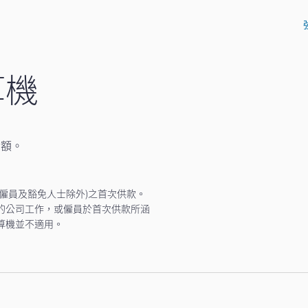
算機
金額。
時僱員及豁免人士除外)之首次供款。
的公司工作，或僱員於首次供款所涵
算機並不適用。