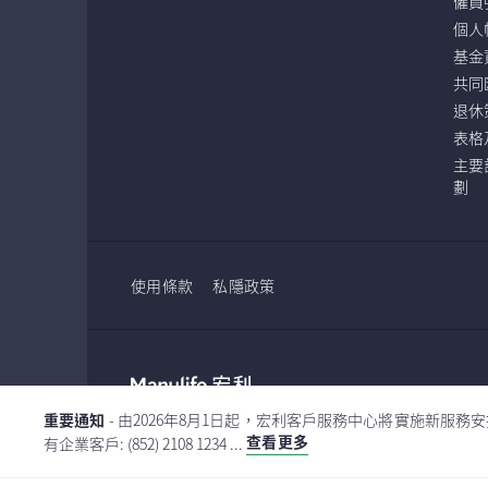
僱員
個人
基金
共同
退休
表格
主要
劃
使用條款
私隱政策
渣打
重要通知
- 由2026年8月1日起，宏利客戶服務中心將實施新服務安
有限
查看更多
有企業客戶: (852) 2108 1234 ...
本網