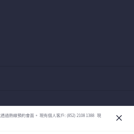
公司的產品。除了作為分銷夥伴之外，渣打銀行（香港）
會面。 現有個人客戶: (852) 2108 1388 現