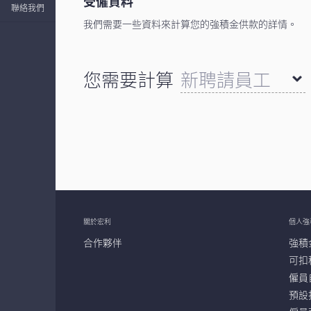
受僱資料
聯絡我們
我們需要一些資料來計算您的強積金供款的詳情。
您需要計算
新聘請員工
離職員工
關於宏利
個人強
合作夥伴
強積
可扣稅
僱員
預設