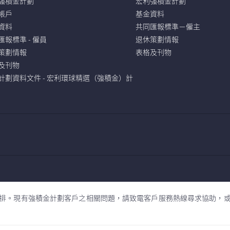
強積金計劃
宏利強積金計劃
帳戶
基金資料
資料
共同匯報標準－僱主
匯報標準 - 僱員
退休策劃情報
策劃情報
表格及刊物
及刊物
計劃資料文件 - 宏利環球精選（強積金）計
銀行（香港）有限公司為強積金計劃的分銷商，有關計劃是宏利人壽保險（國際）有限
排。現有強積金計劃客戶之相關問題，請致電客戶服務熱線尋求協助，或透過熱線預約
公司及其他渣打集團成員與計劃的營運的主要人士並沒有關聯繫。
站及其內容之管理及運作是全由宏利（國際）有限公司處理。 版權所有。