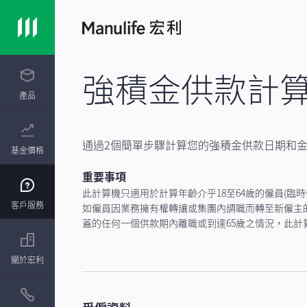
強積金供款計
產品
通過2個簡單步驟計算您的強積金供款日期和
基金價格
重要事項
此計算機只適用於計算年齡介乎18至64歲的僱員(臨
客戶服務
如僱員因業務擁有權轉讓或集團內調職而轉至新僱主
蓋的任何一個供款期內離職或到達65歲之情況，此計
關於宏利