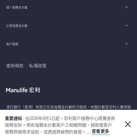
個人強積金計劃
企業強積金計劃
客戶服務
使用條款
私隱政策
渣打銀行（香港）有限公司為強積金計劃的分銷商，有關計劃是宏利人壽保險
（國際）有限公司的產品。除了作為分銷夥伴之外，渣打銀行（香港）有限公
重要通知
- 由2026年8月1日起，宏利客戶服務中心將實施新
司及其他渣打集團成員與計劃的營運的主要人士並沒有關聯繫。
服務安排。現有強積金計劃客戶之相關問題，請致電客戶
查看更多
服務熱線尋求協助，或透過熱線預約會面。 ...
本網站及其內容之管理及運作是全由宏利（國際）