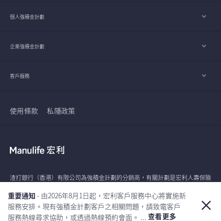
個人強積金計劃
企業強積金計劃
客戶服務
使用條款
私隱政策
渣打銀行（香港）有限公司為強積金計劃的分銷商，有關計劃是宏利人壽保險
（國際）有限公司的產品。除了作為分銷夥伴之外，渣打銀行（香港）有限公
重要通知
- 由2026年8月1日起，宏利客戶服務中心將實施新
司及其他渣打集團成員與計劃的營運的主要人士並沒有關聯繫。
服務安排。現有強積金計劃客戶之相關問題，請致電客戶
查看更多
服務熱線尋求協助，或透過熱線預約會面。 ...