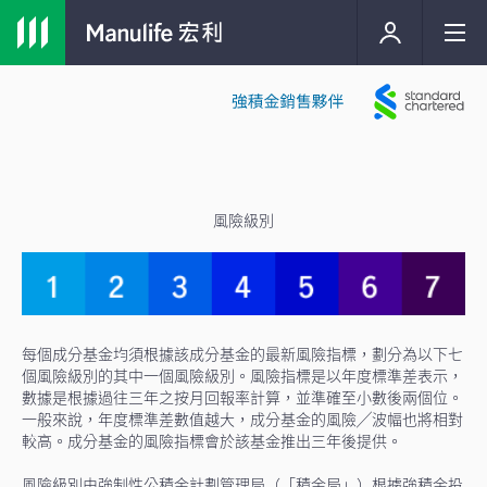
風險級別
每個成分基金均須根據該成分基金的最新⾵險指標，劃分為以下七
個⾵險級別的其中⼀個⾵險級別。風險指標是以年度標準差表示，
數據是根據過往三年之按月回報率計算，並準確至小數後兩個位。
一般來說，年度標準差數值越大，成分基金的風險╱波幅也將相對
較高。成分基金的風險指標會於該基金推出三年後提供。
⾵險級別由強制性公積金計劃管理局（「積金局」）根據強積金投