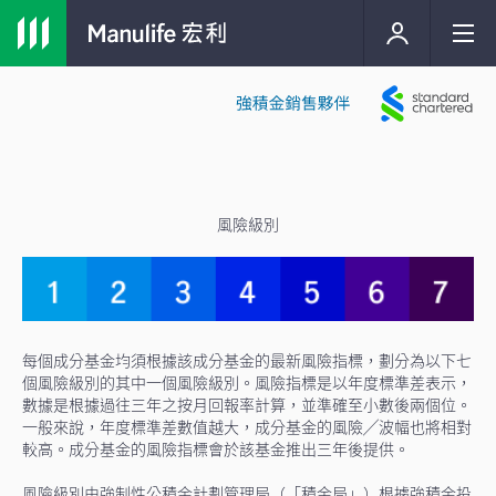
風險級別
每個成分基金均須根據該成分基金的最新⾵險指標，劃分為以下七
個⾵險級別的其中⼀個⾵險級別。風險指標是以年度標準差表示，
數據是根據過往三年之按月回報率計算，並準確至小數後兩個位。
一般來說，年度標準差數值越大，成分基金的風險╱波幅也將相對
較高。成分基金的風險指標會於該基金推出三年後提供。
⾵險級別由強制性公積金計劃管理局（「積金局」）根據強積金投