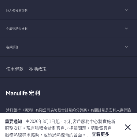
個人強積金計劃
企業強積金計劃
客戶服務
使用條款
私隱政策
渣打銀行（香港）有限公司為強積金計劃的分銷商，有關計劃是宏利人壽保險
（國際）有限公司的產品。除了作為分銷夥伴之外，渣打銀行（香港）有限公
重要通知
- 由2026年8月1日起，宏利客戶服務中心將實施新
司及其他渣打集團成員與計劃的營運的主要人士並沒有關聯繫。
服務安排。現有強積金計劃客戶之相關問題，請致電客戶
查看更多
服務熱線尋求協助，或透過熱線預約會面。 ...